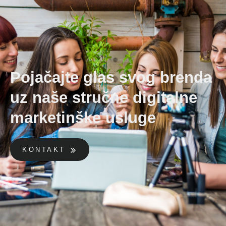
Pojačajte glas svog brenda
uz naše stručne digitalne
marketinške usluge
KONTAKT