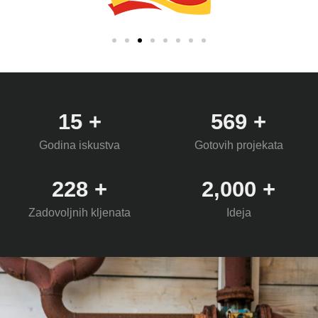
15
+
569
+
Godina iskustva
Gotovih projekata
228
+
2,000
+
Zadovoljnih kljenata
Ideja