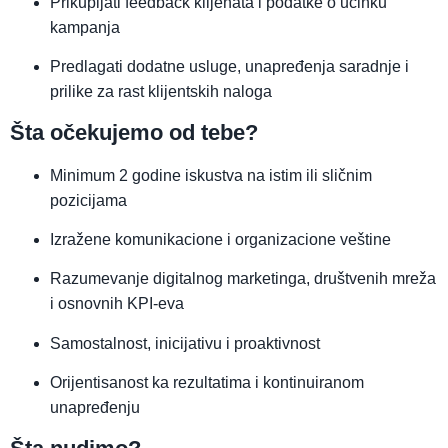
Prikupljati feedback klijenata i podatke o učinku
kampanja
Predlagati dodatne usluge, unapređenja saradnje i
prilike za rast klijentskih naloga
Šta očekujemo od tebe?
Minimum 2 godine iskustva na istim ili sličnim
pozicijama
Izražene komunikacione i organizacione veštine
Razumevanje digitalnog marketinga, društvenih mreža
i osnovnih KPI-eva
Samostalnost, inicijativu i proaktivnost
Orijentisanost ka rezultatima i kontinuiranom
unapređenju