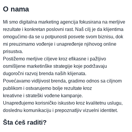
O nama
Mi smo digitalna marketing agencija fokusirana na merljive
rezultate i konkretan poslovni rast. Naš cilj je da klijentima
omogućimo da se u potpunosti posvete svom biznisu, dok
mi preuzimamo vođenje i unapređenje njihovog online
prisustva.
Postižemo merljive ciljeve kroz efikasne i pažljivo
osmišljene marketinške strategije koje podržavaju
dugoročni razvoj brenda naših klijenata.
Povećavamo vidljivost brenda, gradimo odnos sa ciljnom
publikom i ostvarujemo bolje rezultate kroz
kreativne i strateški vođene kampanje.
Unapređujemo korisničko iskustvo kroz kvalitetnu uslugu,
doslednu komunikaciju i prepoznatljiv vizuelni identitet.
Šta ćeš raditi?